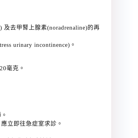
) 及去甲腎上腺素(noradrenaline)的再
nary incontinence)。
20毫克。
師。
，應立即往急症室求診。