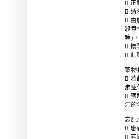
 
 
 
殺意
等)
 
 
藥物
 若
素症候
 應
汀的
忘記
 
 