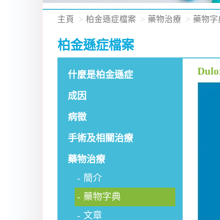
主頁
柏金遜症檔案
藥物治療
藥物字
柏金遜症檔案
Dul
什麼是柏金遜症
成因
病徵
手術及相關治療
藥物治療
簡介
藥物字典
文章