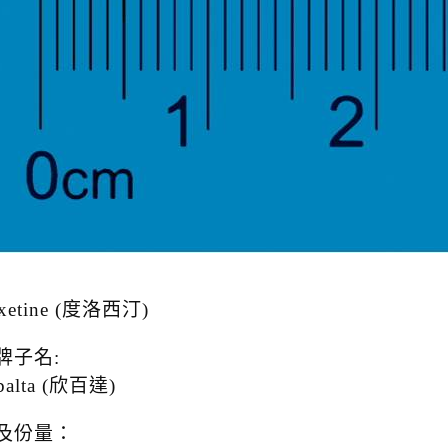
xetine (度洛西汀)
牌子名:
balta (欣百達)
及份量：