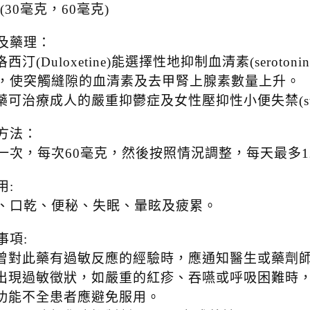
(30毫克，60毫克)
及藥理：
洛西汀(Duloxetine)能選擇性地抑制血清素(serotonin
，使突觸縫隙的血清素及去甲腎上腺素數量上升。
藥可治療成人的嚴重抑鬱症及女性壓抑性小便失禁(stress uri
方法：
一次，每次60毫克，然後按照情況調整，每天最多1
用:
、口乾、便秘、失眠、暈眩及疲累。
事項:
若曾對此藥有過敏反應的經驗時，應通知醫生或藥劑
若出現過敏徵狀，如嚴重的紅疹、吞嚥或呼吸困難時
肝功能不全患者應避免服用。