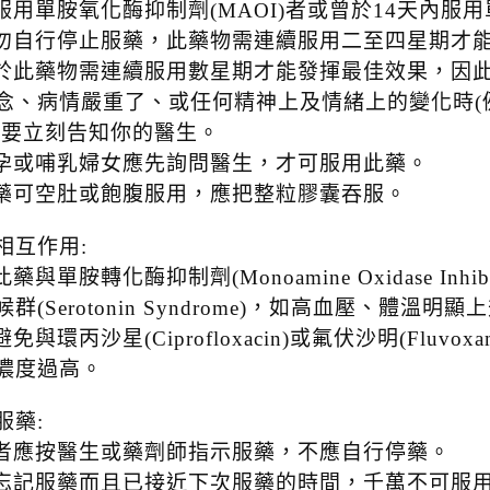
正服用單胺氧化酶抑制劑(MAOI)者或曾於14天內
請勿自行停止服藥，此藥物需連續服用二至四星期才
由於此藥物需連續服用數星期才能發揮最佳效果，因
念、病情嚴重了、或任何精神上及情緒上的變化時(
，要立刻告知你的醫生。
懷孕或哺乳婦女應先詢問醫生，才可服用此藥。
此藥可空肚或飽腹服用，應把整粒膠囊吞服。
相互作用:
此藥與單胺轉化酶抑制劑(Monoamine Oxidase In
群(Serotonin Syndrome)，如高血壓、體溫
避免與環丙沙星(Ciprofloxacin)或氟伏沙明(Flu
濃度過高。
服藥:
患者應按醫生或藥劑師指示服藥，不應自行停藥。
若忘記服藥而且已接近下次服藥的時間，千萬不可服