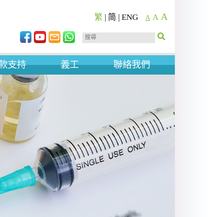
A
繁
|
简
|
ENG
A
A
款支持
義工
聯絡我們