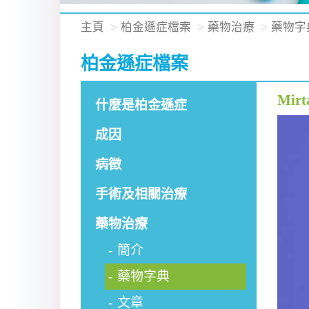
主頁
柏金遜症檔案
藥物治療
藥物字
柏金遜症檔案
Mirt
什麼是柏金遜症
成因
病徵
手術及相關治療
藥物治療
簡介
藥物字典
文章