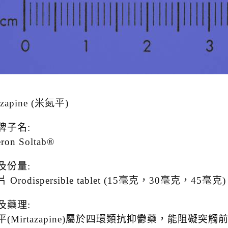
azapine (米氮平)
牌子名:
ron Soltab®
及份量:
 Orodispersible tablet (15毫克，30毫克，45毫克)
及藥理:
平(Mirtazapine)屬於四環類抗抑鬱藥，能阻礙