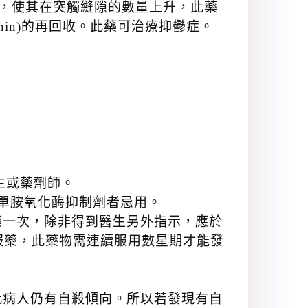
n) 的釋放，使其在突觸縫隙的數量上升，此藥
rotonin)的再回收。此藥可治療抑鬱症。
醫生或藥劑師。
服用單胺氧化酶抑制劑者忌用。
藥一次，除非得到醫生另外指示，應於
服藥，此藥物需連續服用數星期才能發
此病人仍有自殺傾向。所以若發現有自