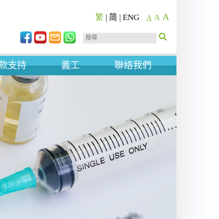
A
繁
|
简
|
ENG
A
A
款支持
義工
聯絡我們