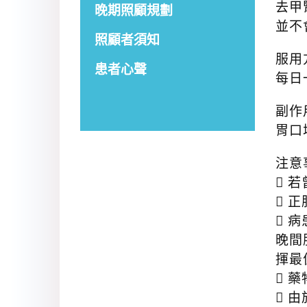
去甲腎
晚期照顧規劃
並不會
照顧者須知
服用
患者心聲
每日
副作
胃口
注意
 
 
 
晚間
揮最
 
 