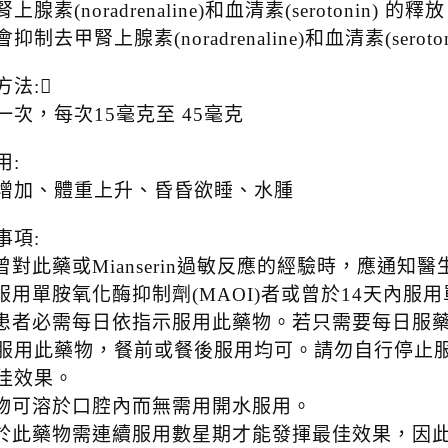
上腺素(noradrenaline)和血清素(serotoni
抑制去甲腎上腺素(noradrenaline)和血清素(se
方法:
一次，每次15毫克至 45毫克
用:
增加、體重上升、昏昏欲睡、水腫
事項:
若曾對此藥或Mianserin過敏反應的經驗時，應通知
正服用單胺氧化酶抑制劑(MAOI)者或曾於14天內
病患者必需每日依指示服用此藥物。若只需要每日服
服用此藥物，餐前或餐後服用均可。請勿自行停止
佳效果。
藥物可溶於口腔內而無需用開水服用。
由於此藥物需連續服用數星期才能發揮最佳效果，因