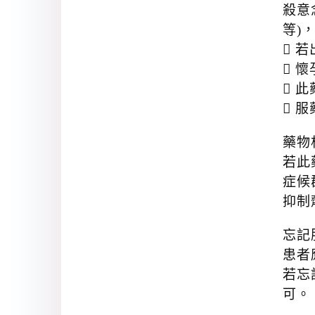
殺意
等)
 
 
 
 
藥物
若此藥
症候
抑制劑
忘記
患者
若忘
可。