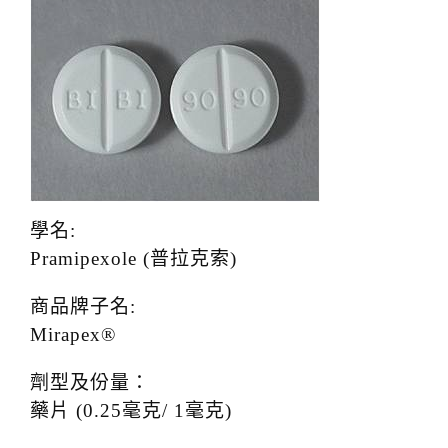
t
i
o
n
學名:
Pramipexole (普拉克索)
商品牌子名:
Mirapex®
劑型及份量：
藥片 (0.25毫克/ 1毫克)