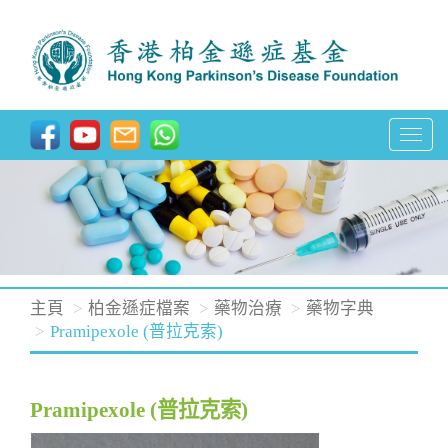
T
o
g
g
l
e
n
主頁
柏金遜症檔案
藥物治療
藥物字典
a
Pramipexole (普拉克索)
v
i
Pramipexole (普拉克索)
g
a