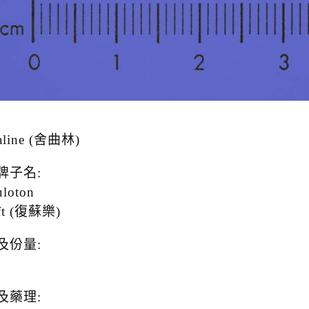
raline (舍曲林)
牌子名:
uloton
ft (復蘇樂)
及份量:
及藥理: