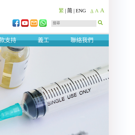
A
繁
|
简
|
ENG
A
A
款支持
義工
聯絡我們