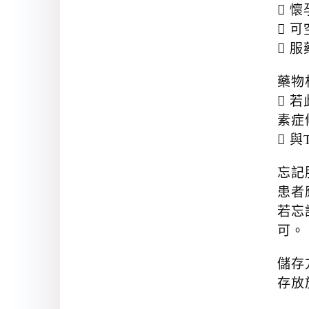
 
 
 
藥物
 若
素症候
 與
忘記
患者
若忘
可。
儲存
存放