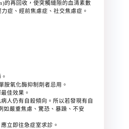
otonin)的再回收，使突觸縫隙的血清素數
壓力症、經前焦慮症、社交焦慮症。
師。
服用單胺氧化酶抑制劑者忌用。
揮最佳效果。
此病人仍有自殺傾向。所以若發現有自
例如嚴重焦慮、驚恐、暴躁、不安
，應立即往急症室求診。