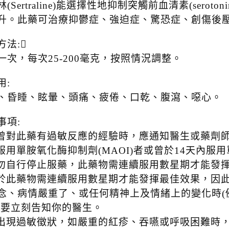
(Sertraline)能選擇性地抑制突觸前血清素(ser
升。此藥可治療抑鬱症、強迫症、驚恐症、創傷後
方法:
一次，每次25-200毫克，按照情況調整。
用:
、昏睡、眩暈、頭痛、疲倦、口乾、腹瀉、噁心。
事項:
若曾對此藥有過敏反應的經驗時，應通知醫生或藥劑
正服用單胺氧化酶抑制劑(MAOI)者或曾於14天內
請勿自行停止服藥，此藥物需連續服用數星期才能發
由於此藥物需連續服用數星期才能發揮最佳效果，因
念、病情嚴重了、或任何精神上及情緒上的變化時(
，要立刻告知你的醫生。
若出現過敏徵狀，如嚴重的紅疹、吞嚥或呼吸困難時