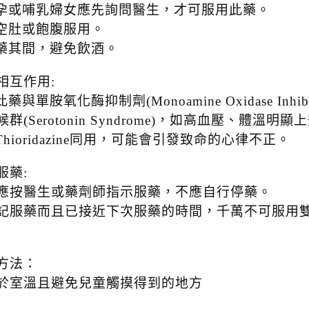
懷孕或哺乳婦女應先詢問醫生，才可服用此藥。
可空肚或飽腹服用。
服藥其間，避免飲酒。
相互作用:
此藥與單胺氧化酶抑制劑(Monoamine Oxidase In
群(Serotonin Syndrome)，如高血壓、體溫
Thioridazine同用，可能會引發致命的心律不正。
服藥:
應按醫生或藥劑師指示服藥，不應自行停藥。
記服藥而且已接近下次服藥的時間，千萬不可服用
方法：
於室溫且避免兒童觸摸得到的地方