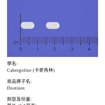
t
i
o
n
學名:
Cabergoline (卡麥角林)
商品牌子名:
Dostinex
劑型及份量: