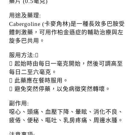
藥片 (0.5毫克)
用途及藥理:
Cabergoline (卡麥角林)是一種長效多巴胺受
體刺激藥，可用作柏金遜症的輔助治療與左
旋多巴共用。
服用方法:
 起始時由每日一毫克開始，然後可調高至
每日二至六毫克。
 此藥應在餐時服用。
 避免突然停藥，以免病徵突然轉壞。
副作用:
噁心、頭痛、血壓下降、暈眩、消化不良、
疲倦、便秘、嘔吐、乳房疼痛、周邊水腫。
注意事項: