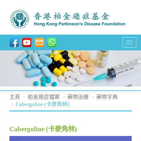
T
o
g
g
l
e
n
主頁
柏金遜症檔案
藥物治療
藥物字典
a
Cabergoline (卡麥角林)
v
i
Cabergoline (卡麥角林)
g
a