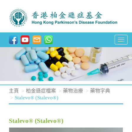
T
o
g
g
l
e
n
主頁
柏金遜症檔案
藥物治療
藥物字典
a
Stalevo® (Stalevo®)
v
i
Stalevo® (Stalevo®)
g
a