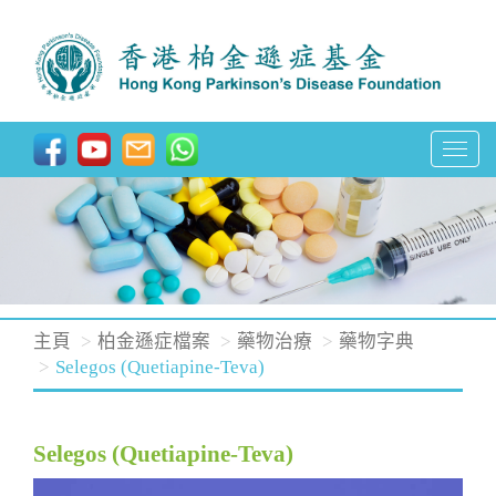
T
o
g
g
l
e
n
主頁
柏金遜症檔案
藥物治療
藥物字典
a
Selegos (Quetiapine-Teva)
v
i
Selegos (Quetiapine-Teva)
g
a