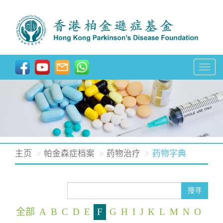
T
o
g
g
l
e
n
主页
帕金森症档案
药物治疗
药物字典
a
v
i
搜寻
g
全部
A
B
C
D
E
F
G
H
I
J
K
L
M
N
O
a