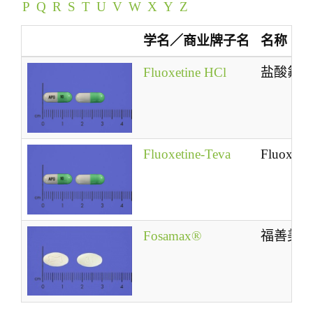
P
Q
R
S
T
U
V
W
X
Y
Z
t
i
学名／商业牌子名
名称
o
n
Fluoxetine HCl
盐酸氟
Fluoxetine-Teva
Fluoxetin
Fosamax®
福善美®