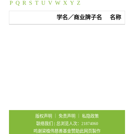
P
Q
R
S
T
U
V
W
X
Y
Z
t
i
学名／商业牌子名
名称
o
n
版权声明
｜
免责声明
｜
私隐政策
联络我们
| 总浏览人次：21874060
鸣谢梁植伟慈善基金赞助此网页製作