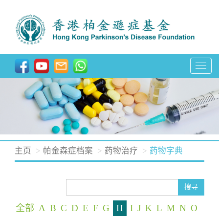
T
o
g
g
l
e
n
主页
帕金森症档案
药物治疗
药物字典
a
v
i
搜寻
g
全部
A
B
C
D
E
F
G
H
I
J
K
L
M
N
O
a