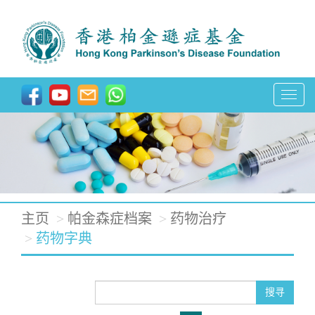
T
o
g
g
l
e
主页
帕金森症档案
药物治疗
n
药物字典
a
v
搜寻
i