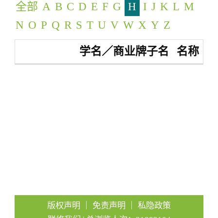
全部
A
B
C
D
E
F
G
H
I
J
K
L
M
g
a
N
O
P
Q
R
S
T
U
V
W
X
Y
Z
t
学名／商业牌子名
名称
i
o
n
版权声明
｜
免责声明
｜
私隐政策