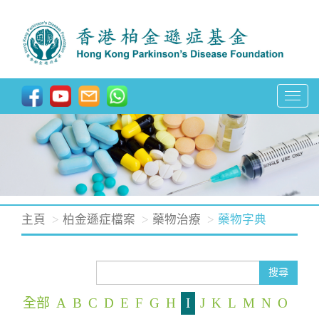
T
o
g
g
l
e
n
主頁
柏金遜症檔案
藥物治療
藥物字典
a
v
i
搜尋
g
全部
A
B
C
D
E
F
G
H
I
J
K
L
M
N
O
a