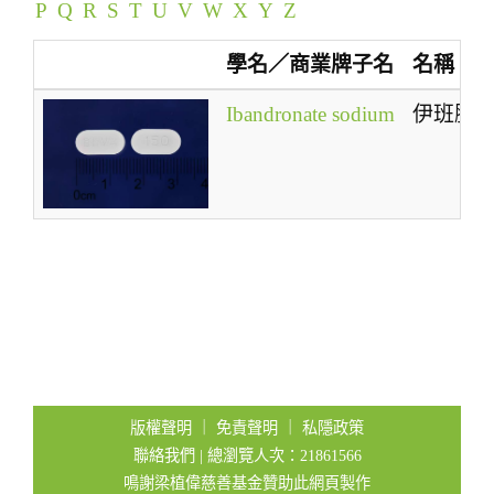
P
Q
R
S
T
U
V
W
X
Y
Z
t
i
學名／商業牌子名
名稱
o
n
Ibandronate sodium
伊班膦
版權聲明
｜
免責聲明
｜
私隱政策
聯絡我們
| 總瀏覽人次：21861566
鳴謝梁植偉慈善基金贊助此網頁製作