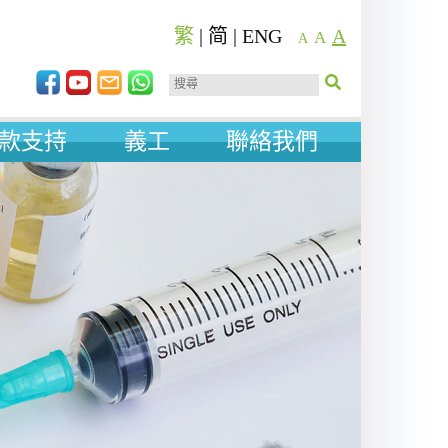
繁
|
简
|
ENG
A
A
A
款支持
義工
聯絡我們