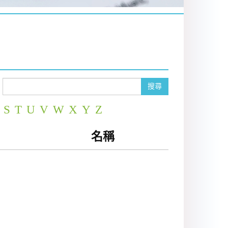
搜尋
S
T
U
V
W
X
Y
Z
名稱