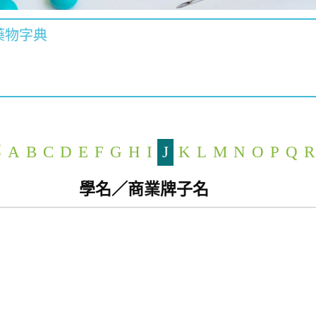
藥物字典
部
A
B
C
D
E
F
G
H
I
J
K
L
M
N
O
P
Q
R
學名／商業牌子名