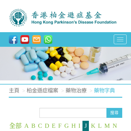
T
o
g
g
l
e
主頁
柏金遜症檔案
藥物治療
藥物字典
n
a
v
搜尋
i
全部
A
B
C
D
E
F
G
H
I
J
K
L
M
N
g