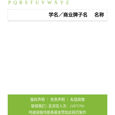
P
Q
R
S
T
U
V
W
X
Y
Z
t
i
学名／商业牌子名
名称
o
n
版权声明
｜
免责声明
｜
私隐政策
联络我们
| 总浏览人次：21875703
鸣谢梁植伟慈善基金赞助此网页製作