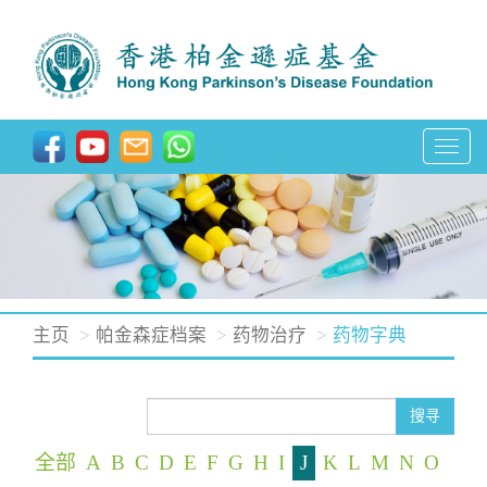
T
o
g
g
l
e
n
主页
帕金森症档案
药物治疗
药物字典
a
v
i
搜寻
g
全部
A
B
C
D
E
F
G
H
I
J
K
L
M
N
O
a