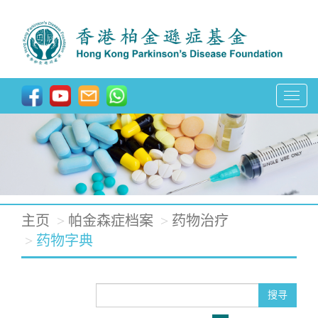
T
o
g
g
l
e
主页
帕金森症档案
药物治疗
n
药物字典
a
v
搜寻
i