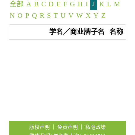
全部
A
B
C
D
E
F
G
H
I
J
K
L
M
g
a
N
O
P
Q
R
S
T
U
V
W
X
Y
Z
t
学名／商业牌子名
名称
i
o
n
版权声明
｜
免责声明
｜
私隐政策