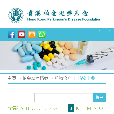
T
o
g
g
l
e
n
主页
帕金森症档案
药物治疗
药物字典
a
v
i
搜寻
g
全部
A
B
C
D
E
F
G
H
I
J
K
L
M
N
O
a