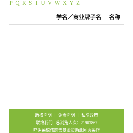
P
Q
R
S
T
U
V
W
X
Y
Z
t
i
学名／商业牌子名
名称
o
n
版权声明
｜
免责声明
｜
私隐政策
联络我们
| 总浏览人次：21903867
鸣谢梁植伟慈善基金赞助此网页製作