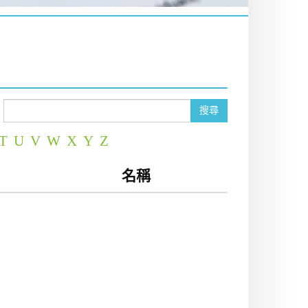
搜尋
T
U
V
W
X
Y
Z
名稱