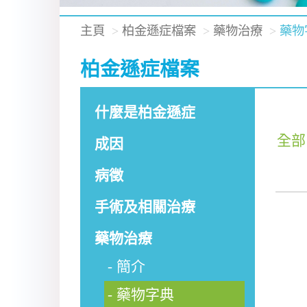
主頁
柏金遜症檔案
藥物治療
藥物
柏金遜症檔案
什麼是柏金遜症
全部
成因
病徵
手術及相關治療
藥物治療
簡介
藥物字典