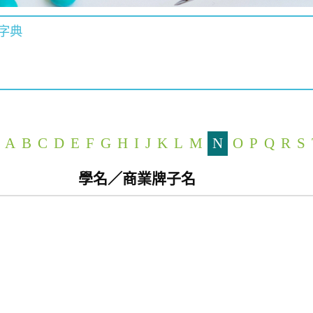
字典
A
B
C
D
E
F
G
H
I
J
K
L
M
N
O
P
Q
R
S
學名／商業牌子名