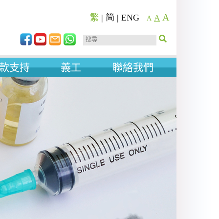
A
繁
|
简
|
ENG
A
A
款支持
義工
聯絡我們