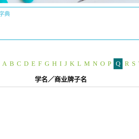
字典
A
B
C
D
E
F
G
H
I
J
K
L
M
N
O
P
Q
R
S
学名／商业牌子名