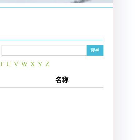
搜寻
T
U
V
W
X
Y
Z
名称