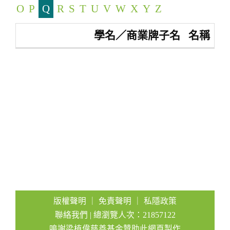
O
P
Q
R
S
T
U
V
W
X
Y
Z
a
t
學名／商業牌子名
名稱
i
o
n
版權聲明
｜
免責聲明
｜
私隱政策
聯絡我們
| 總瀏覽人次：21857122
鳴謝梁植偉慈善基金贊助此網頁製作