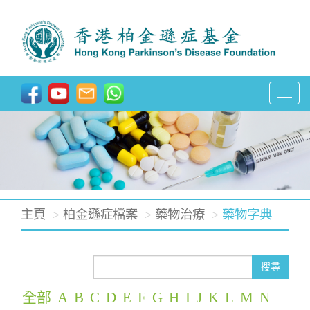
T
o
g
g
l
e
主頁
柏金遜症檔案
藥物治療
藥物字典
n
a
v
搜尋
i
全部
A
B
C
D
E
F
G
H
I
J
K
L
M
N
g