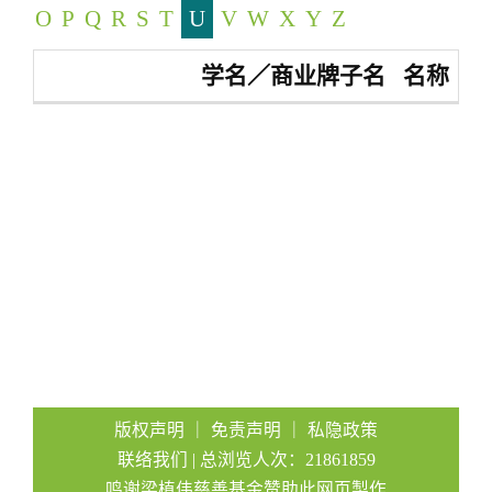
O
P
Q
R
S
T
U
V
W
X
Y
Z
a
t
学名／商业牌子名
名称
i
o
n
版权声明
｜
免责声明
｜
私隐政策
联络我们
| 总浏览人次：21861859
鸣谢梁植伟慈善基金赞助此网页製作