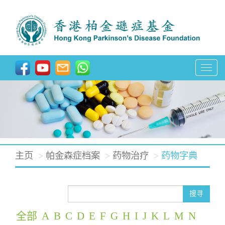
T
o
g
g
l
e
主页
帕金森症档案
药物治疗
药物字典
n
a
v
搜寻
i
全部
A
B
C
D
E
F
G
H
I
J
K
L
M
N
g