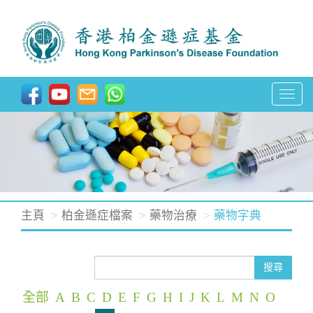
T
o
g
g
l
e
n
主頁
柏金遜症檔案
藥物治療
藥物字典
a
v
i
搜尋
g
全部
A
B
C
D
E
F
G
H
I
J
K
L
M
N
O
a