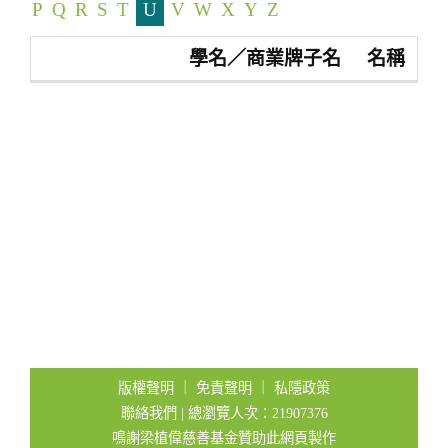
P
Q
R
S
T
U
V
W
X
Y
Z
t
i
學名／商業牌子名
名稱
o
n
版權聲明
｜
免責聲明
｜
私隱政策
聯絡我們
| 總瀏覽人次：21907376
鳴謝梁植偉慈善基金贊助此網頁製作