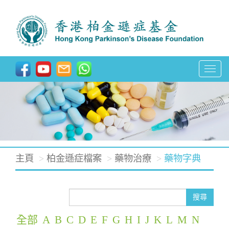
T
o
g
g
l
e
主頁
柏金遜症檔案
藥物治療
藥物字典
n
a
v
搜尋
i
全部
A
B
C
D
E
F
G
H
I
J
K
L
M
N
g