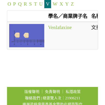
O
P
Q
R
S
T
U
V
W
X
Y
Z
a
t
學名／商業牌子名
名稱
i
o
Venlafaxine
文拉
n
版權聲明
｜
免責聲明
｜
私隱政策
聯絡我們
| 總瀏覽人次：21906211
鳴謝梁植偉慈善基金贊助此網頁製作