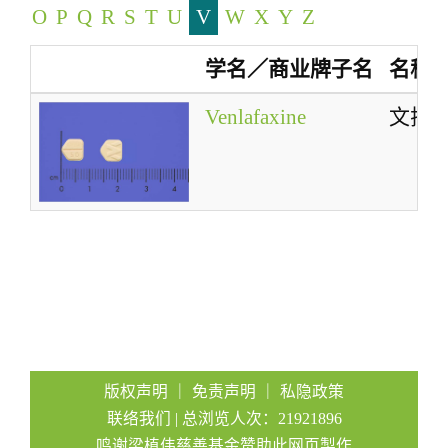
O
P
Q
R
S
T
U
V
W
X
Y
Z
a
t
学名／商业牌子名
名称
i
o
Venlafaxine
文拉
n
版权声明
｜
免责声明
｜
私隐政策
联络我们
| 总浏览人次：21921896
鸣谢梁植伟慈善基金赞助此网页製作