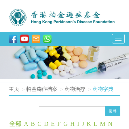
T
o
g
g
l
e
主页
帕金森症档案
药物治疗
药物字典
n
a
v
搜寻
i
全部
A
B
C
D
E
F
G
H
I
J
K
L
M
N
g