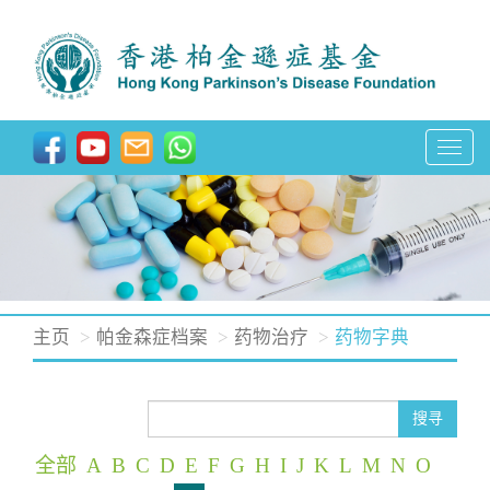
T
o
g
g
l
e
n
主页
帕金森症档案
药物治疗
药物字典
a
v
i
搜寻
g
全部
A
B
C
D
E
F
G
H
I
J
K
L
M
N
O
a