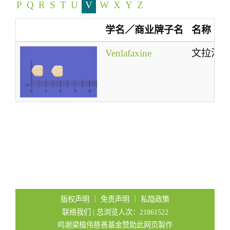
P
Q
R
S
T
U
V
W
X
Y
Z
t
i
学名／商业牌子名
名称
o
n
Venlafaxine
文拉法
版权声明
｜
免责声明
｜
私隐政策
联络我们
| 总浏览人次：21861522
鸣谢梁植伟慈善基金赞助此网页製作