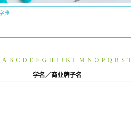
字典
A
B
C
D
E
F
G
H
I
J
K
L
M
N
O
P
Q
R
S
学名／商业牌子名