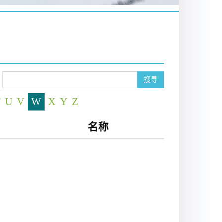
搜寻
T
U
V
W
X
Y
Z
名称