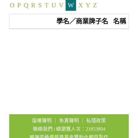
O
P
Q
R
S
T
U
V
W
X
Y
Z
a
t
學名／商業牌子名
名稱
i
o
n
版權聲明
｜
免責聲明
｜
私隱政策
聯絡我們
| 總瀏覽人次：21853804
鳴謝梁植偉慈善基金贊助此網頁製作