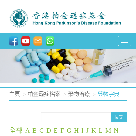
T
o
g
g
l
e
主頁
柏金遜症檔案
藥物治療
藥物字典
n
a
v
搜尋
i
全部
A
B
C
D
E
F
G
H
I
J
K
L
M
N
g