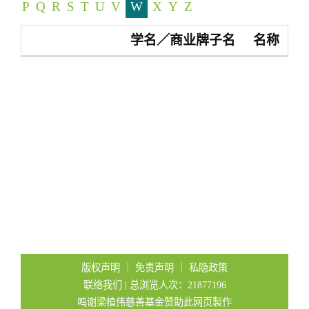
P
Q
R
S
T
U
V
W
X
Y
Z
t
i
学名／商业牌子名
名称
o
n
版权声明
｜
免责声明
｜
私隐政策
联络我们
| 总浏览人次：21877196
鸣谢梁植伟慈善基金赞助此网页製作