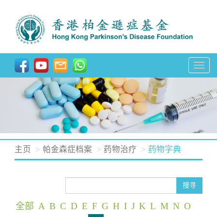
T
o
g
g
l
e
n
主页
帕金森症档案
药物治疗
药物字典
a
v
i
搜寻
g
全部
A
B
C
D
E
F
G
H
I
J
K
L
M
N
O
a