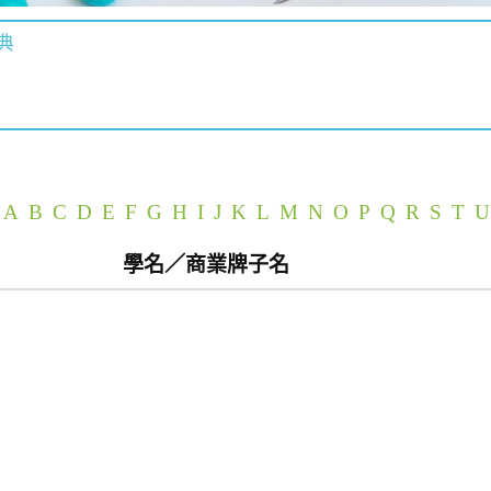
典
A
B
C
D
E
F
G
H
I
J
K
L
M
N
O
P
Q
R
S
T
U
學名／商業牌子名