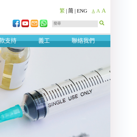
A
繁
|
简
|
ENG
A
A
款支持
義工
聯絡我們