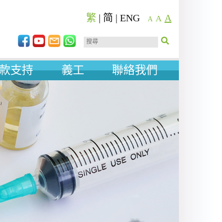
繁
|
简
|
ENG
A
A
A
款支持
義工
聯絡我們