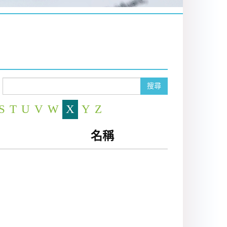
搜尋
S
T
U
V
W
X
Y
Z
名稱