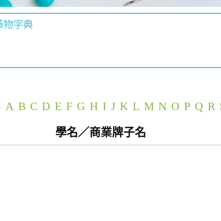
藥物字典
部
A
B
C
D
E
F
G
H
I
J
K
L
M
N
O
P
Q
R
學名／商業牌子名