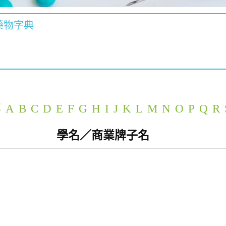
藥物字典
部
A
B
C
D
E
F
G
H
I
J
K
L
M
N
O
P
Q
R
學名／商業牌子名