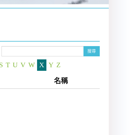
搜尋
S
T
U
V
W
X
Y
Z
名稱