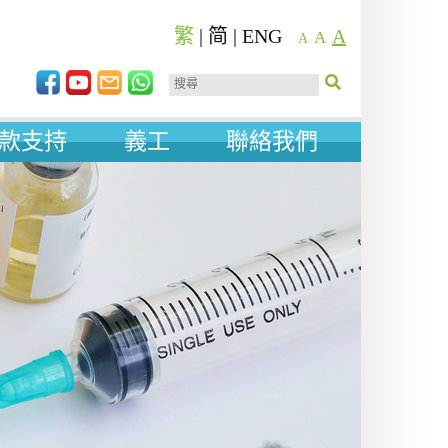
繁
|
简
|
ENG
A
A
A
款支持
義工
聯絡我們