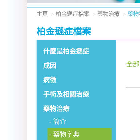
主頁
柏金遜症檔案
藥物治療
藥物
柏金遜症檔案
什麼是柏金遜症
全部
成因
病徵
手術及相關治療
藥物治療
簡介
藥物字典