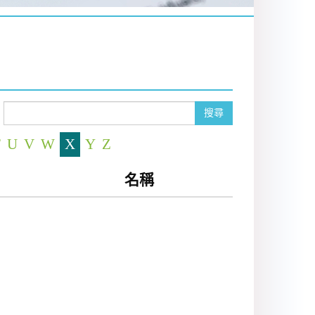
搜尋
T
U
V
W
X
Y
Z
名稱