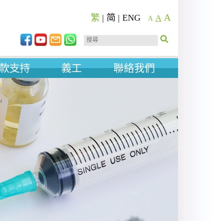
A
繁
|
简
|
ENG
A
A
款支持
義工
聯絡我們