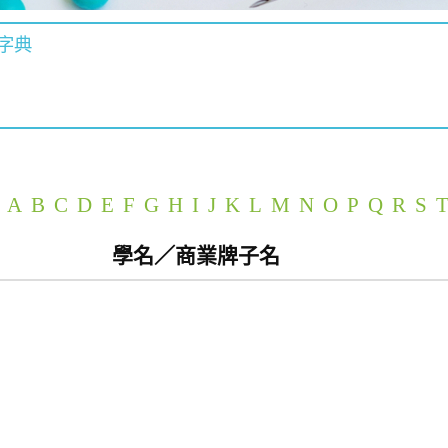
字典
A
B
C
D
E
F
G
H
I
J
K
L
M
N
O
P
Q
R
S
學名／商業牌子名