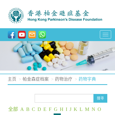
T
o
g
g
l
e
n
主页
帕金森症档案
药物治疗
药物字典
a
v
i
搜寻
g
全部
A
B
C
D
E
F
G
H
I
J
K
L
M
N
O
a