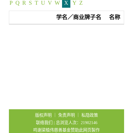
P
Q
R
S
T
U
V
W
X
Y
Z
t
i
学名／商业牌子名
名称
o
n
版权声明
｜
免责声明
｜
私隐政策
联络我们
| 总浏览人次：21902146
鸣谢梁植伟慈善基金赞助此网页製作