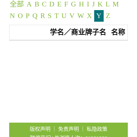
全部
A
B
C
D
E
F
G
H
I
J
K
L
M
g
a
N
O
P
Q
R
S
T
U
V
W
X
Y
Z
t
学名／商业牌子名
名称
i
o
n
版权声明
｜
免责声明
｜
私隐政策