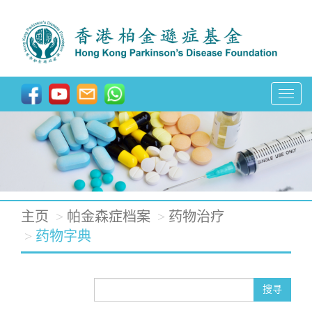
T
o
g
g
l
e
主页
帕金森症档案
药物治疗
n
药物字典
a
v
搜寻
i