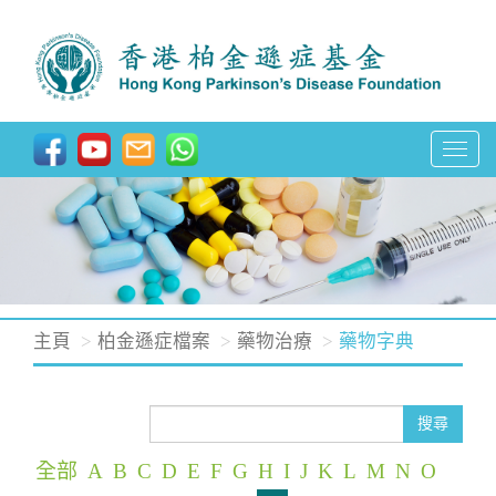
T
o
g
g
l
e
n
主頁
柏金遜症檔案
藥物治療
藥物字典
a
v
i
搜尋
g
全部
A
B
C
D
E
F
G
H
I
J
K
L
M
N
O
a