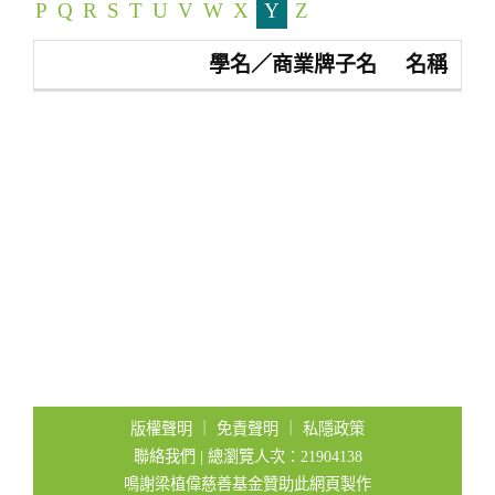
P
Q
R
S
T
U
V
W
X
Y
Z
t
i
學名／商業牌子名
名稱
o
n
版權聲明
｜
免責聲明
｜
私隱政策
聯絡我們
| 總瀏覽人次：21904138
鳴謝梁植偉慈善基金贊助此網頁製作