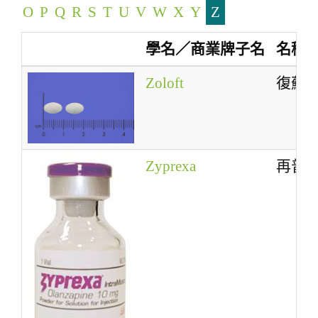
O
P
Q
R
S
T
U
V
W
X
Y
Z
a
t
學名／商業牌子名
名稱
i
o
Zoloft
復蘇
n
Zyprexa
再普