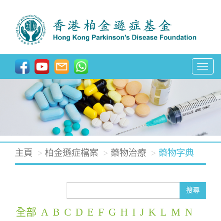
T
o
g
g
l
e
主頁
柏金遜症檔案
藥物治療
藥物字典
n
a
v
搜尋
i
全部
A
B
C
D
E
F
G
H
I
J
K
L
M
N
g