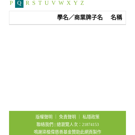
P
Q
R
S
T
U
V
W
X
Y
Z
t
i
學名／商業牌子名
名稱
o
n
版權聲明
｜
免責聲明
｜
私隱政策
聯絡我們
| 總瀏覽人次：21874153
鳴謝梁植偉慈善基金贊助此網頁製作