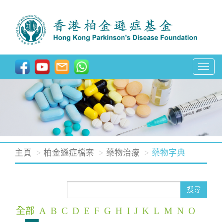
T
o
g
g
l
e
n
主頁
柏金遜症檔案
藥物治療
藥物字典
a
v
i
搜尋
g
全部
A
B
C
D
E
F
G
H
I
J
K
L
M
N
O
a