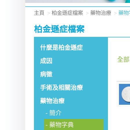
主頁
柏金遜症檔案
藥物治療
藥物
柏金遜症檔案
什麼是柏金遜症
全部
成因
病徵
手術及相關治療
藥物治療
簡介
藥物字典