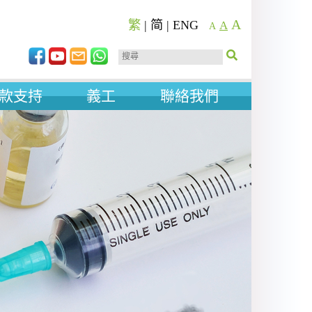
A
繁
|
简
|
ENG
A
A
款支持
義工
聯絡我們