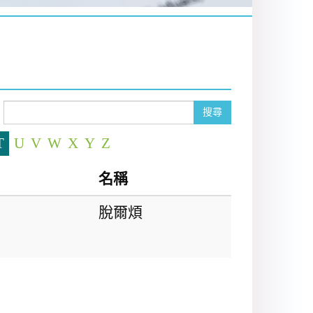
搜尋
T
U
V
W
X
Y
Z
名稱
脫爾煩