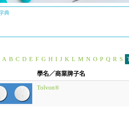
字典
A
B
C
D
E
F
G
H
I
J
K
L
M
N
O
P
Q
R
S
學名／商業牌子名
Tolvon®