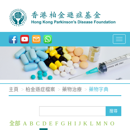
T
o
g
g
l
e
n
主頁
柏金遜症檔案
藥物治療
藥物字典
a
v
i
搜尋
g
全部
A
B
C
D
E
F
G
H
I
J
K
L
M
N
O
a