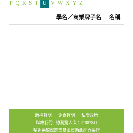
P
Q
R
S
T
U
V
W
X
Y
Z
t
i
學名／商業牌子名
名稱
o
n
版權聲明
｜
免責聲明
｜
私隱政策
聯絡我們
| 總瀏覽人次：21887841
鳴謝梁植偉慈善基金贊助此網頁製作