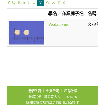
P
Q
R
S
T
U
V
W
X
Y
Z
t
i
學名／商業牌子名
名稱
o
n
Venlafaxine
文拉法
版權聲明
｜
免責聲明
｜
私隱政策
聯絡我們
| 總瀏覽人次：21886286
鳴謝梁植偉慈善基金贊助此網頁製作