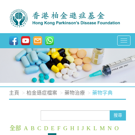
T
o
g
g
l
e
n
主頁
柏金遜症檔案
藥物治療
藥物字典
a
v
i
搜尋
g
全部
A
B
C
D
E
F
G
H
I
J
K
L
M
N
O
a