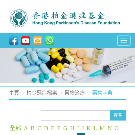
T
o
g
g
l
e
n
主頁
柏金遜症檔案
藥物治療
藥物字典
a
v
i
搜尋
g
全部
A
B
C
D
E
F
G
H
I
J
K
L
M
N
O
a