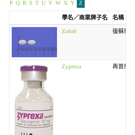
P
Q
R
S
T
U
V
W
X
Y
Z
t
i
學名／商業牌子名
名稱
o
n
Zoloft
復蘇樂
Zyprexa
再普樂