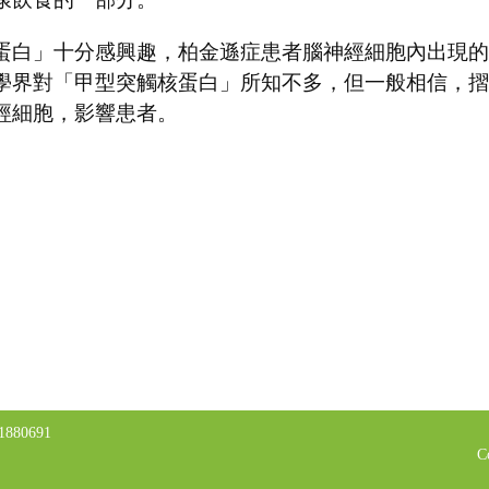
」十分感興趣，柏金遜症患者腦神經細胞內出現的「路易體
學界對「甲型突觸核蛋白」所知不多，但一般相信，摺
經細胞，影響患者。
 21880691
C