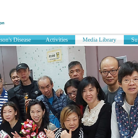
son's Disease
Activities
Media Library
Su