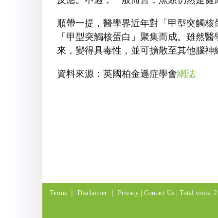
順帶一提，醫學界近年對「甲型突觸核蛋白
「甲型突觸核蛋白」聚集而成。雖然醫
來，變得具毒性，並可擴散至其他腦神
資料來源：英國柏金遜症學會
網誌
Terms
｜
Disclaimer
｜
Privacy
|
Contact Us
| Total visits: