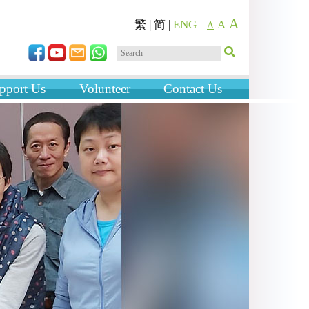
A
繁
|
简
|
ENG
A
A
pport Us
Volunteer
Contact Us