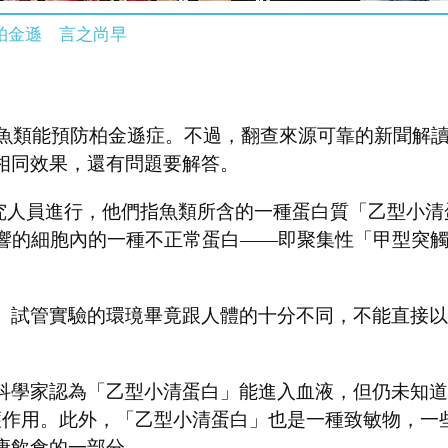
柏金遜 言之尚早
進食魚類能預防柏金遜症。不過，翻查來源可靠的新聞解
相同效果，還有問題要解答。
學的研究人員進行，他們指魚類所含的一種蛋白質「乙型小
金遜症影響的細胞內的一種不正常蛋白——即聚集性「甲型突觸核蛋白
。試管實驗的環璄畢竟跟人體的十分不同，不能直接以
科學家認為「乙型小清蛋白」能進入血液，但仍未知道
）而直達腦部起保護作用。此外，「乙型小清蛋白」也是一種致敏
康飲食的一部分。