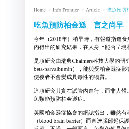
Home
Info Frontier
Article
吃魚預防
吃魚預防柏金遜 言之尚早
今年（2018年）稍早時，有報道指
內得出的研究結果，在人身上能否呈現
是項研究由瑞典Chalmers科技大
beta-parvalbumin），能與受柏
使後者不會變成具毒性的物質。
這項研究其實在試管內進行，而非人體
魚類能預防柏金遜症。
英國柏金遜症協會的網誌指出，雖然有
（blood brain barrier
反應。不過，一般而言，魚類仍然是健