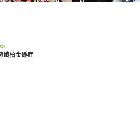
024
認識柏金遜症