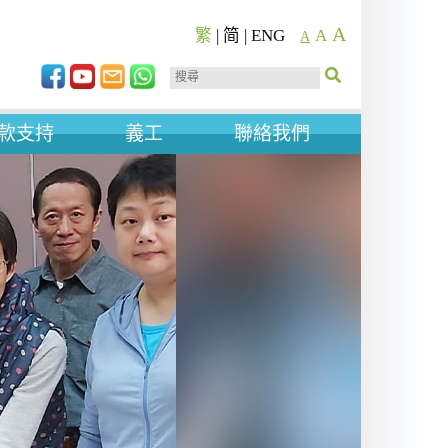
A
繁
|
简
|
ENG
A
A
款支持
義工
聯絡我們