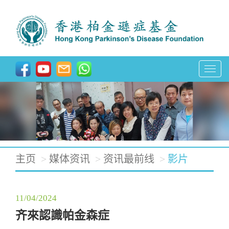
T
o
g
g
l
e
主页
媒体资讯
资讯最前线
影片
n
a
11/04/2024
v
齐來認識帕金森症
i