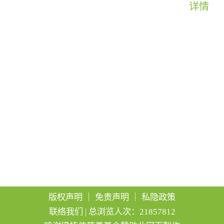
详情
g
a
t
i
o
n
版权声明
｜
免责声明
｜
私隐政策
联络我们
| 总浏览人次：21857812