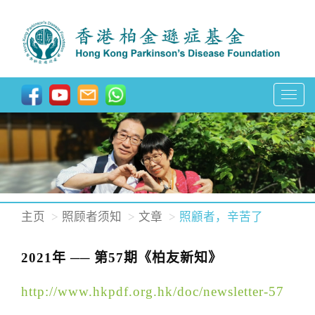
T
o
g
g
l
e
n
主页
照顾者须知
文章
照顧者，辛苦了
a
v
2021年 ── 第57期《柏友新知》
i
g
http://www.hkpdf.org.hk/doc/newsletter-57
a