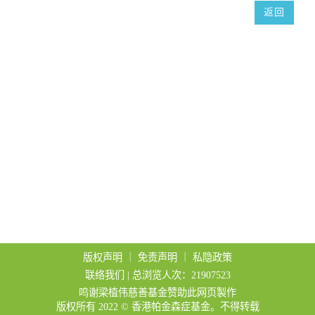
t
返回
i
o
n
版权声明
｜
免责声明
｜
私隐政策
联络我们
| 总浏览人次：21907523
鸣谢梁植伟慈善基金赞助此网页製作
版权所有 2022 © 香港帕金森症基金。不得转载