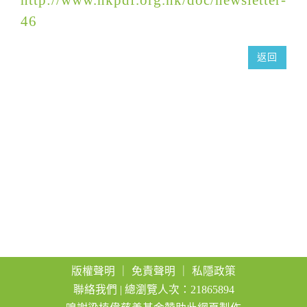
a
46
t
i
返回
o
n
版權聲明
｜
免責聲明
｜
私隱政策
聯絡我們
| 總瀏覽人次：21865894