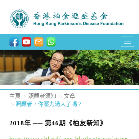
T
o
g
g
l
e
主頁
照顧者須知
文章
n
照顧者，你壓力過大了嗎？
a
v
2018年 ── 第46期《柏友新知》
i
g
http://www.hkpdf.org.hk/doc/newsletter-