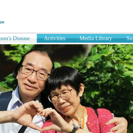
son's Disease
Activities
Media Library
Su