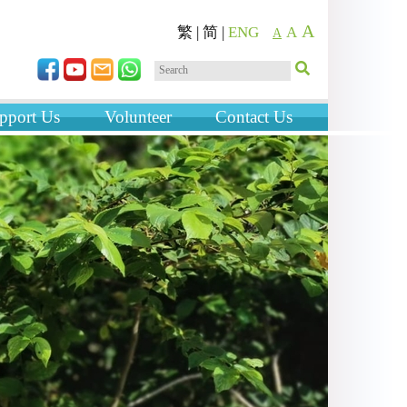
A
繁
|
简
|
ENG
A
A
pport Us
Volunteer
Contact Us