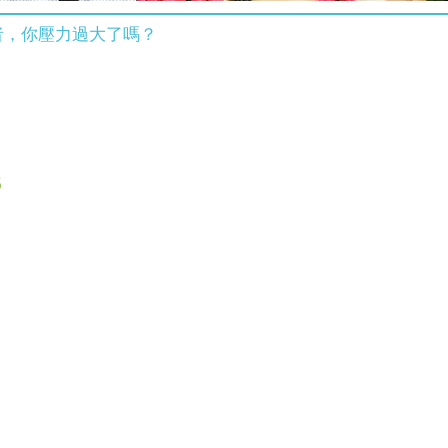
者，你壓力過大了嗎？
6