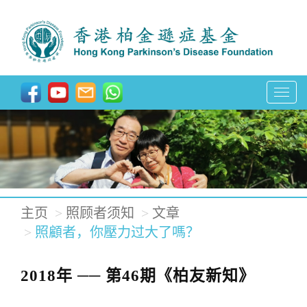
T
o
g
g
l
e
主页
照顾者须知
文章
n
照顧者，你壓力过大了嗎？
a
v
2018年 ── 第46期《柏友新知》
i