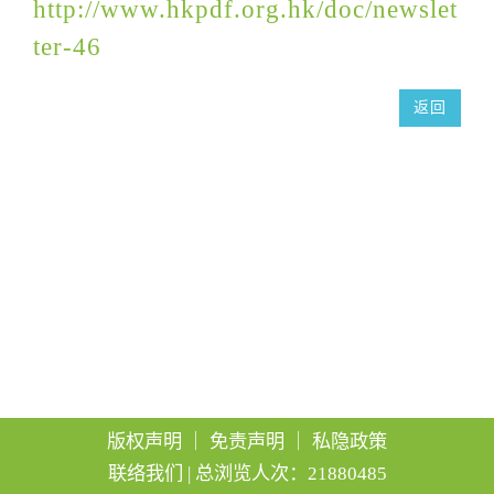
http://www.hkpdf.org.hk/doc/newslet
g
ter-46
a
t
返回
i
o
n
版权声明
｜
免责声明
｜
私隐政策
联络我们
| 总浏览人次：21880485