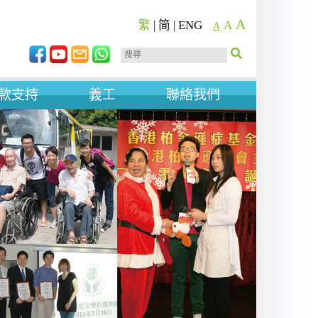
A
繁
|
简
|
ENG
A
A
款支持
義工
聯絡我們