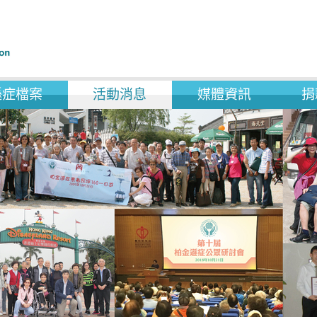
遜症檔案
活動消息
媒體資訊
捐