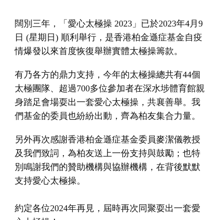
t
i
闊別三年，
「愛心太極操 2023」已於2023年4月9
o
日 (星期日) 順利舉行，是香港柏金遜症基金自疫
n
情爆發以來首度恢復舉辦實體太極操籌款。
有乃各方的鼎力支持，今年的太極操總共有44個
太極團隊、超過700多位參加者在深水埗體育館
親
身踏足會場耍出一套愛心太極操，共襄善舉。
我
們基金的委員也紛紛出動，齊為柏友集合力量。
另外再次感謝
香港柏金遜症基金委員麥潔儀教授
及
我們致詞，為柏友送上一份支持與鼓勵；也特
別鳴謝我們的贊助機構與協辦機構，在背後默默
支持愛心太極操。
約定各位2024年再見，屆時再次同聚耍出一套愛