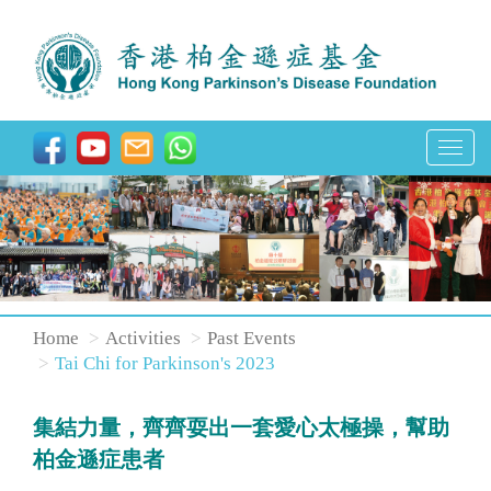
T
o
g
g
l
e
n
Home
Activities
Past Events
a
Tai Chi for Parkinson's 2023
v
i
集結力量，齊齊耍出一套愛心太極操，幫助
g
柏金遜症患者
a