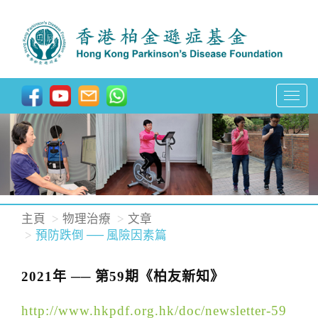
T
o
g
g
l
e
n
主頁
物理治療
文章
a
預防跌倒 ── 風險因素篇
v
i
2021年 ── 第59期《柏友新知》
g
http://www.hkpdf.org.hk/doc/newsletter-59
a