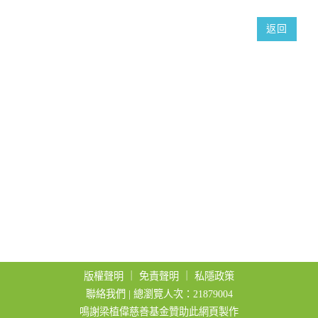
t
返回
i
o
n
版權聲明
｜
免責聲明
｜
私隱政策
聯絡我們
| 總瀏覽人次：21879004
鳴謝梁植偉慈善基金贊助此網頁製作